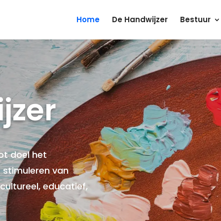
Home
De Handwijzer
Bestuur
jzer
ot doel het
t stimuleren van
ultureel, educatief,