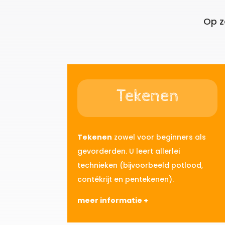
Op z
Tekenen
Tekenen
zowel voor beginners als
gevorderden.
U leert allerlei
technieken (bijvoorbeeld potlood,
contékrijt en pentekenen).
meer informatie +