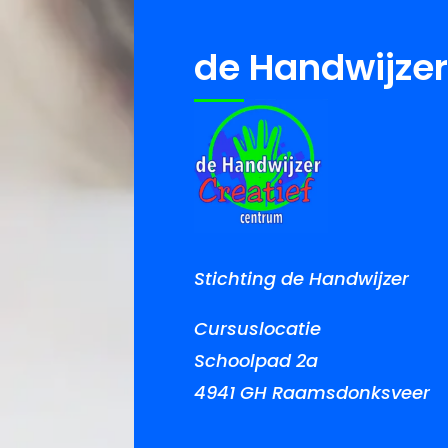
de Handwijze
Stichting de Handwijzer
Cursuslocatie
Schoolpad 2a
4941 GH Raamsdonksveer