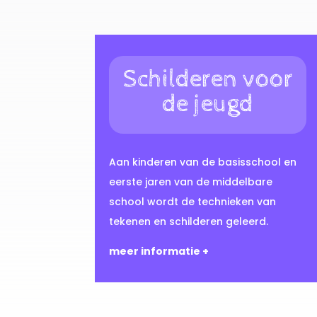
Schilderen voor
de jeugd
Aan kinderen van de basisschool en
eerste jaren van de middelbare
school wordt de technieken van
tekenen en schilderen geleerd.
meer informatie +