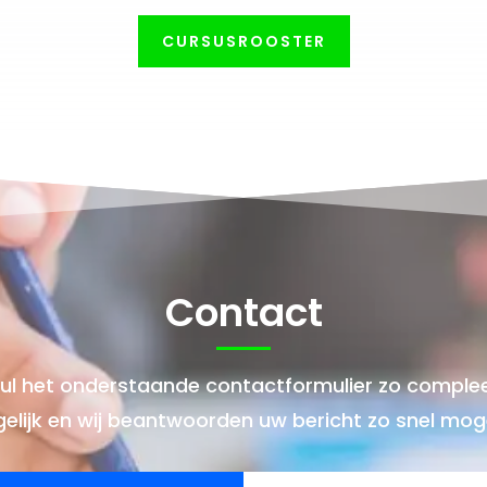
CURSUSROOSTER
Contact
ul het onderstaande contactformulier zo comple
elijk en wij beantwoorden uw bericht zo snel mogel