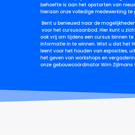
behoefte is aan het opstarten van nie
hieraan onze volledige medewerking te
Bent u benieuwd naar de mogelijkheden
voor het cursusaanbod. Hier kunt u zi
ook vrij om tijdens een cursus binnen te
informatie in te winnen. Wist u dat het 
leent voor het houden van exposities, u
het geven van workshops en vergaderi
onze gebouwcoördinator Wim Zijlmans 