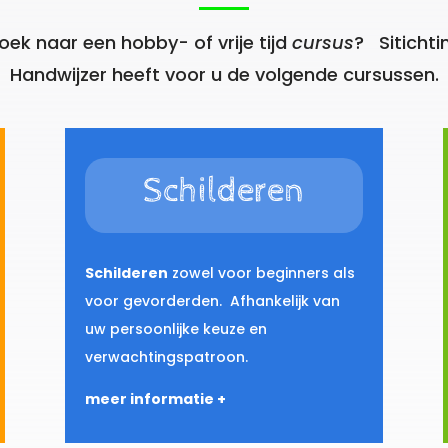
oek naar een hobby- of vrije tijd
cursus
? Sitichti
Handwijzer heeft voor u de volgende cursussen.
Schilderen
Schilderen
zowel voor beginners als
voor gevorderden. Afhankelijk van
uw persoonlijke keuze en
verwachtingspatroon.
meer informatie +