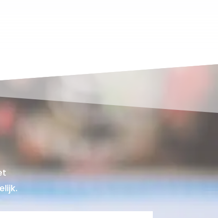
et
ijk.