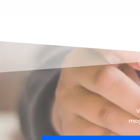
V
mog