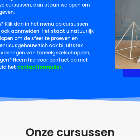
uwe cursussen, dan staan we open om
 geven.
? Klik dan in het menu op cursussen
ch ook aanmelden
. Het staat u natuurlijk
 lopen om de sfeer te proeven en
Henricusgebouw zich ook bij uitstek
itvoeringen van toneelgezelschappen,
ngen? Neem hiervoor contact op met
via het
contactformulier
.
Onze cursussen